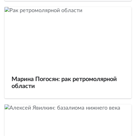
Марина Погосян: рак ретромолярной
области