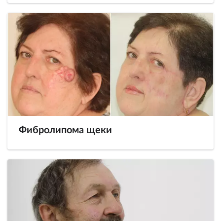
Фибролипома щеки