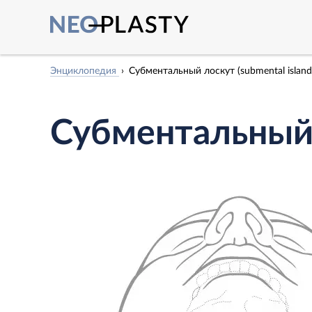
Энциклопедия
Субментальный лоскут (submental island 
Субментальный л